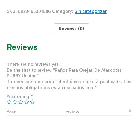
Mascotas
PURRY
SKU:
6928485301686
Category:
Sin categorizar
Unidad
quantity
Reviews (0)
Reviews
There are no reviews yet.
Be the first to review “Paños Para Orejas De Mascotas
PURRY Unidad”
Tu dirección de correo electrónico no será publicada.
Los
campos obligatorios están marcados con
*
Your rating
*
Your review
*