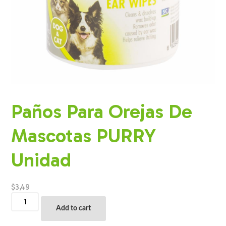
Paños Para Orejas De
Mascotas PURRY
Unidad
$
3,49
Paños
Para
Add to cart
Orejas
De