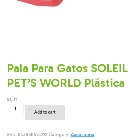
Pala Para Gatos SOLEIL
PET’S WORLD Plástica
$
1,01
Pala
Para
Add to cart
Gatos
SOLEIL
PET'S
WORLD
SKU:
843956424212
Category:
Accesorios