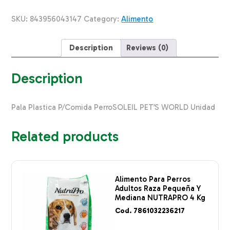
Perro
SOLEIL
SKU:
843956043147
Category:
Alimento
PET'S
WORLD
Unidad
Description
Reviews (0)
quantity
Description
Pala Plastica P/Comida PerroSOLEIL PET’S WORLD Unidad
Related products
Alimento Para Perros
Adultos Raza Pequeña Y
Mediana NUTRAPRO 4 Kg
Cod. 7861032236217