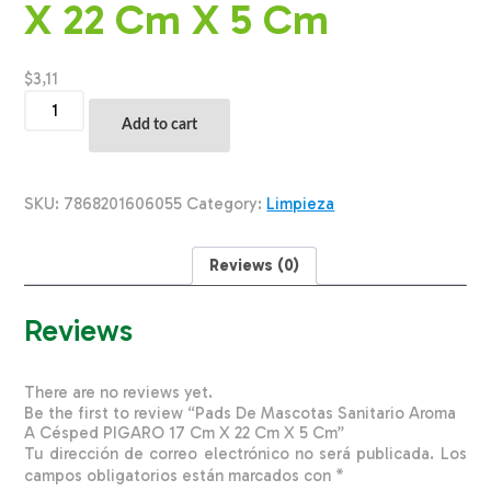
X 22 Cm X 5 Cm
$
3,11
Pads
De
Add to cart
Mascotas
Sanitario
Aroma
A
SKU:
7868201606055
Category:
Limpieza
Césped
PIGARO
17
Reviews (0)
Cm
X
22
Reviews
Cm
X
5
There are no reviews yet.
Cm
Be the first to review “Pads De Mascotas Sanitario Aroma
quantity
A Césped PIGARO 17 Cm X 22 Cm X 5 Cm”
Tu dirección de correo electrónico no será publicada.
Los
campos obligatorios están marcados con
*