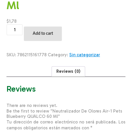
Ml
$
1,78
Neutralizador
De
Add to cart
Olores
Air-
1
Pets
SKU:
7862115161778
Category:
Sin categorizar
Blueberry
QUALCO
60
Reviews (0)
Ml
quantity
Reviews
There are no reviews yet.
Be the first to review “Neutralizador De Olores Air-1 Pets
Blueberry QUALCO 60 Ml”
Tu dirección de correo electrónico no será publicada.
Los
campos obligatorios están marcados con
*