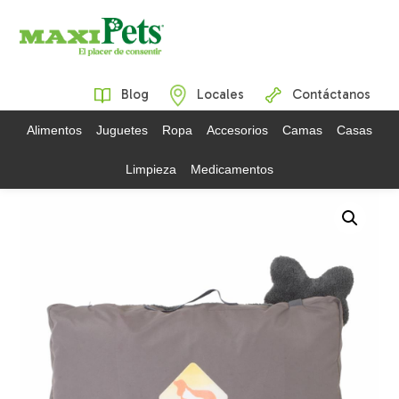
Blog
Locales
Contáctanos
Alimentos
Juguetes
Ropa
Accesorios
Camas
Casas
Limpieza
Medicamentos