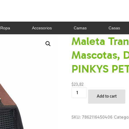
Ropa
Accesorios
Camas
Casas
Maleta Tran
Mascotas, 
PINKYS PET 
$
23,82
Maleta
Transportadora
Add to cart
Para
Mascotas,
Diseño
Moderno
SKU:
7862116450406
Catego
PINKYS
PET