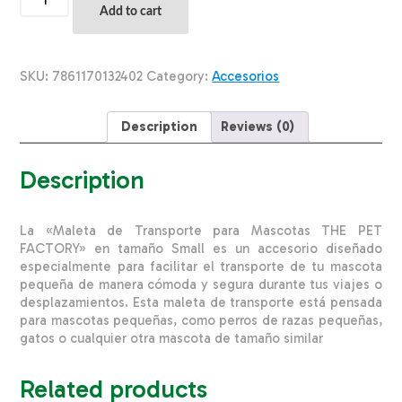
De
Add to cart
Transporte
Para
Mascotas
THE
SKU:
7861170132402
Category:
Accesorios
PET
FACTORY
Talla
Description
Reviews (0)
Pequeño
quantity
Description
La «Maleta de Transporte para Mascotas THE PET
FACTORY» en tamaño Small es un accesorio diseñado
especialmente para facilitar el transporte de tu mascota
pequeña de manera cómoda y segura durante tus viajes o
desplazamientos. Esta maleta de transporte está pensada
para mascotas pequeñas, como perros de razas pequeñas,
gatos o cualquier otra mascota de tamaño similar
Related products