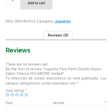
Para
Add to cart
Perro
Diseño
Hueso
Sabor
SKU:
18214841043
Category:
Juguetes
Chesse
NYLABONE
Unidad
Reviews (0)
quantity
Reviews
There are no reviews yet.
Be the first to review “Juguete Para Perro Diseño Hueso
Sabor Chesse NYLABONE Unidad”
Tu dirección de correo electrónico no será publicada.
Los
campos obligatorios están marcados con
*
Your rating
*
Your review
*