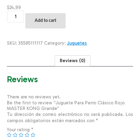
$
24,99
Juguete
Para
Add to cart
Perro
Clásico
Rojo
MASTER
SKU:
35585111117
Category:
Juguetes
KONG
Grande
quantity
Reviews (0)
Reviews
There are no reviews yet.
Be the first to review “Juguete Para Perro Clásico Rojo
MASTER KONG Grande”
Tu dirección de correo electrónico no será publicada.
Los
campos obligatorios están marcados con
*
Your rating
*