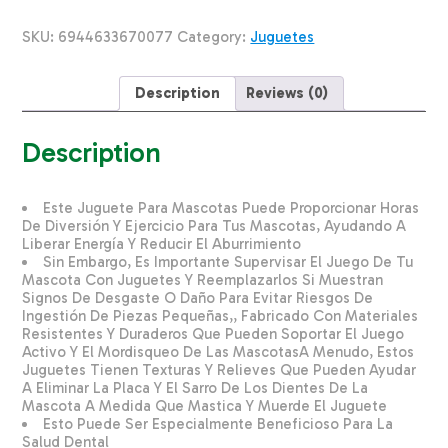
Bola
SOLEIL
SKU:
6944633670077
Category:
Juguetes
CHINA
Unidad
quantity
Description
Reviews (0)
Description
Este Juguete Para Mascotas Puede Proporcionar Horas
De Diversión Y Ejercicio Para Tus Mascotas, Ayudando A
Liberar Energía Y Reducir El Aburrimiento
Sin Embargo, Es Importante Supervisar El Juego De Tu
Mascota Con Juguetes Y Reemplazarlos Si Muestran
Signos De Desgaste O Daño Para Evitar Riesgos De
Ingestión De Piezas Pequeñas,, Fabricado Con Materiales
Resistentes Y Duraderos Que Pueden Soportar El Juego
Activo Y El Mordisqueo De Las MascotasA Menudo, Estos
Juguetes Tienen Texturas Y Relieves Que Pueden Ayudar
A Eliminar La Placa Y El Sarro De Los Dientes De La
Mascota A Medida Que Mastica Y Muerde El Juguete
Esto Puede Ser Especialmente Beneficioso Para La
Salud Dental