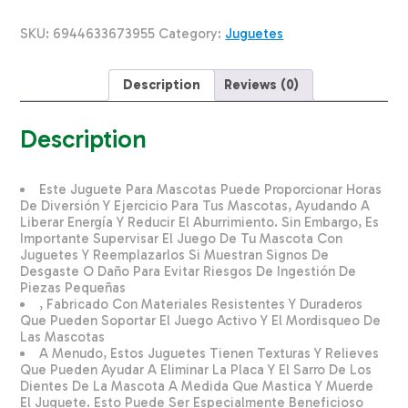
Basket
Fox
SKU:
6944633673955
Category:
Juguetes
SOLEIL
CHINA
Unidad
Description
Reviews (0)
quantity
Description
Este Juguete Para Mascotas Puede Proporcionar Horas
De Diversión Y Ejercicio Para Tus Mascotas, Ayudando A
Liberar Energía Y Reducir El Aburrimiento. Sin Embargo, Es
Importante Supervisar El Juego De Tu Mascota Con
Juguetes Y Reemplazarlos Si Muestran Signos De
Desgaste O Daño Para Evitar Riesgos De Ingestión De
Piezas Pequeñas
, Fabricado Con Materiales Resistentes Y Duraderos
Que Pueden Soportar El Juego Activo Y El Mordisqueo De
Las Mascotas
A Menudo, Estos Juguetes Tienen Texturas Y Relieves
Que Pueden Ayudar A Eliminar La Placa Y El Sarro De Los
Dientes De La Mascota A Medida Que Mastica Y Muerde
El Juguete. Esto Puede Ser Especialmente Beneficioso