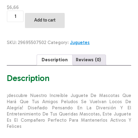
$
6,66
Juguete
Para
Add to cart
Mascota
Pez
Fat
Cat
SKU:
29695507502
Category:
Juguetes
CHUCKIT
Unidad
quantity
Description
Reviews (0)
Description
¡descubre Nuestro Increíble Juguete De Mascotas Que
Hará Que Tus Amigos Peludos Se Vuelvan Locos De
Alegría! Diseñado Pensando En La Diversión Y El
Entretenimiento De Tus Queridas Mascotas, Este Juguete
Es El Compañero Perfecto Para Mantenerlos Activos Y
Felices