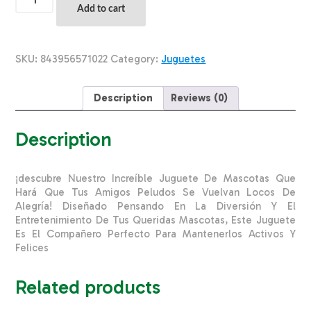
Para
Add to cart
Mascota
Pelota
De
Algodón
SKU:
843956571022
Category:
Juguetes
SOLEIL
PET'S
WORLD
Description
Reviews (0)
Mediano
quantity
Description
¡descubre Nuestro Increíble Juguete De Mascotas Que
Hará Que Tus Amigos Peludos Se Vuelvan Locos De
Alegría! Diseñado Pensando En La Diversión Y El
Entretenimiento De Tus Queridas Mascotas, Este Juguete
Es El Compañero Perfecto Para Mantenerlos Activos Y
Felices
Related products