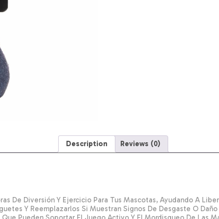
Description
Reviews (0)
s De Diversión Y Ejercicio Para Tus Mascotas, Ayudando A Liberar
guetes Y Reemplazarlos Si Muestran Signos De Desgaste O Daño 
s Que Pueden Soportar El Juego Activo Y El Mordisqueo De Las M