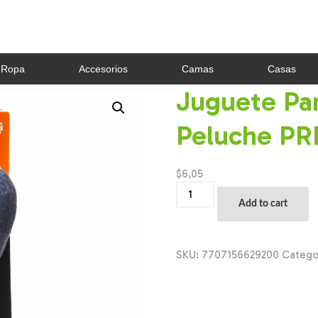
Ropa
Accesorios
Camas
Casas
Juguete Pa
Peluche PR
$
6,05
Juguete
Para
Add to cart
Mascota
Hueso
De
Peluche
SKU:
7707156629200
Catego
PRIME
PET
Unidad
quantity