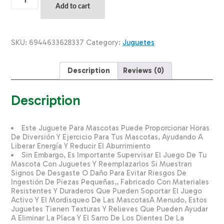
Para
Add to cart
Mascota
Hueso
De
Cristal
SKU:
6944633628337
Category:
Juguetes
Cuidado
Dental
SOLEIL
Description
Reviews (0)
CHINA
Unidad
quantity
Description
Este Juguete Para Mascotas Puede Proporcionar Horas
De Diversión Y Ejercicio Para Tus Mascotas, Ayudando A
Liberar Energía Y Reducir El Aburrimiento
Sin Embargo, Es Importante Supervisar El Juego De Tu
Mascota Con Juguetes Y Reemplazarlos Si Muestran
Signos De Desgaste O Daño Para Evitar Riesgos De
Ingestión De Piezas Pequeñas,, Fabricado Con Materiales
Resistentes Y Duraderos Que Pueden Soportar El Juego
Activo Y El Mordisqueo De Las MascotasA Menudo, Estos
Juguetes Tienen Texturas Y Relieves Que Pueden Ayudar
A Eliminar La Placa Y El Sarro De Los Dientes De La