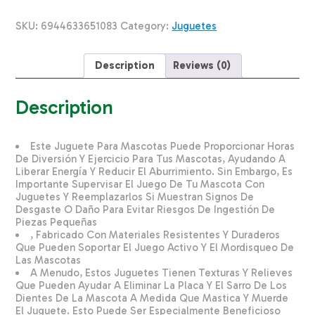
Pitahaya
SOLEIL
SKU:
6944633651083
Category:
Juguetes
CHINA
Unidad
quantity
Description
Reviews (0)
Description
Este Juguete Para Mascotas Puede Proporcionar Horas
De Diversión Y Ejercicio Para Tus Mascotas, Ayudando A
Liberar Energía Y Reducir El Aburrimiento. Sin Embargo, Es
Importante Supervisar El Juego De Tu Mascota Con
Juguetes Y Reemplazarlos Si Muestran Signos De
Desgaste O Daño Para Evitar Riesgos De Ingestión De
Piezas Pequeñas
, Fabricado Con Materiales Resistentes Y Duraderos
Que Pueden Soportar El Juego Activo Y El Mordisqueo De
Las Mascotas
A Menudo, Estos Juguetes Tienen Texturas Y Relieves
Que Pueden Ayudar A Eliminar La Placa Y El Sarro De Los
Dientes De La Mascota A Medida Que Mastica Y Muerde
El Juguete. Esto Puede Ser Especialmente Beneficioso