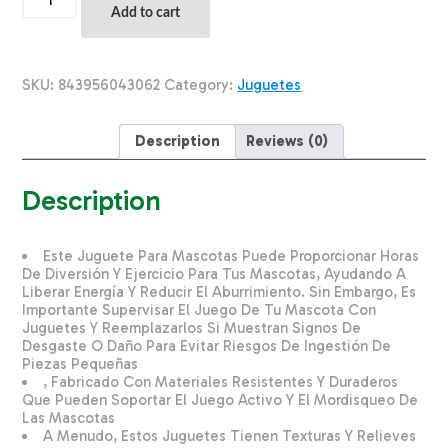
Para
Add to cart
Mascota
Diseño
Hueso
De
SKU:
843956043062
Category:
Juguetes
Felpa.
SOLEIL
PET'S
Description
Reviews (0)
WORLD
Unidad
quantity
Description
Este Juguete Para Mascotas Puede Proporcionar Horas
De Diversión Y Ejercicio Para Tus Mascotas, Ayudando A
Liberar Energía Y Reducir El Aburrimiento. Sin Embargo, Es
Importante Supervisar El Juego De Tu Mascota Con
Juguetes Y Reemplazarlos Si Muestran Signos De
Desgaste O Daño Para Evitar Riesgos De Ingestión De
Piezas Pequeñas
, Fabricado Con Materiales Resistentes Y Duraderos
Que Pueden Soportar El Juego Activo Y El Mordisqueo De
Las Mascotas
A Menudo, Estos Juguetes Tienen Texturas Y Relieves