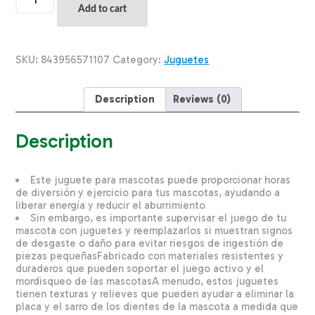
Para
Add to cart
Mascota
Diseño
Guante
Algodón
SKU:
843956571107
Category:
Juguetes
SOLEIL
PET'S
WORLD
Description
Reviews (0)
Unidad
quantity
Description
Este juguete para mascotas puede proporcionar horas
de diversión y ejercicio para tus mascotas, ayudando a
liberar energía y reducir el aburrimiento
Sin embargo, es importante supervisar el juego de tu
mascota con juguetes y reemplazarlos si muestran signos
de desgaste o daño para evitar riesgos de ingestión de
piezas pequeñasFabricado con materiales resistentes y
duraderos que pueden soportar el juego activo y el
mordisqueo de las mascotasA menudo, estos juguetes
tienen texturas y relieves que pueden ayudar a eliminar la
placa y el sarro de los dientes de la mascota a medida que