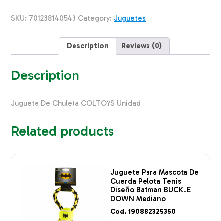
Chuleta
COLTOYS
SKU:
701238140543
Category:
Juguetes
Mediano
quantity
Description
Reviews (0)
Description
Juguete De Chuleta COLTOYS Unidad
Related products
Juguete Para Mascota De
Cuerda Pelota Tenis
Diseño Batman BUCKLE
DOWN Mediano
Cod. 190882325350