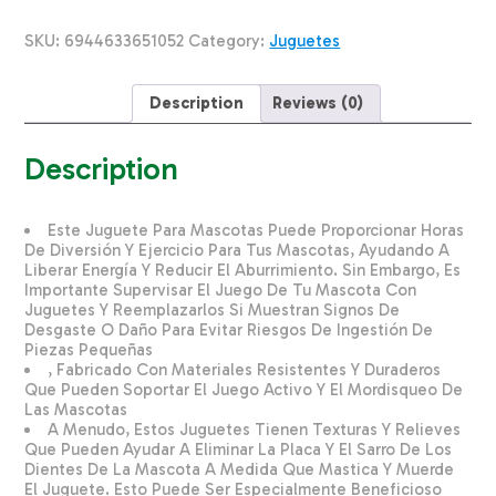
Bola
SOLEIL
SKU:
6944633651052
Category:
Juguetes
CHINA
Unidad
quantity
Description
Reviews (0)
Description
Este Juguete Para Mascotas Puede Proporcionar Horas
De Diversión Y Ejercicio Para Tus Mascotas, Ayudando A
Liberar Energía Y Reducir El Aburrimiento. Sin Embargo, Es
Importante Supervisar El Juego De Tu Mascota Con
Juguetes Y Reemplazarlos Si Muestran Signos De
Desgaste O Daño Para Evitar Riesgos De Ingestión De
Piezas Pequeñas
, Fabricado Con Materiales Resistentes Y Duraderos
Que Pueden Soportar El Juego Activo Y El Mordisqueo De
Las Mascotas
A Menudo, Estos Juguetes Tienen Texturas Y Relieves
Que Pueden Ayudar A Eliminar La Placa Y El Sarro De Los
Dientes De La Mascota A Medida Que Mastica Y Muerde
El Juguete. Esto Puede Ser Especialmente Beneficioso