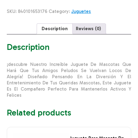
Perro
SOLEIL
SKU:
840101653176
Category:
Juguetes
PET'S
WORLD
Mediano
Description
Reviews (0)
quantity
Description
¡descubre Nuestro Increíble Juguete De Mascotas Que
Hará Que Tus Amigos Peludos Se Vuelvan Locos De
Alegría! Diseñado Pensando En La Diversión Y El
Entretenimiento De Tus Queridas Mascotas, Este Juguete
Es El Compañero Perfecto Para Mantenerlos Activos Y
Felices
Related products