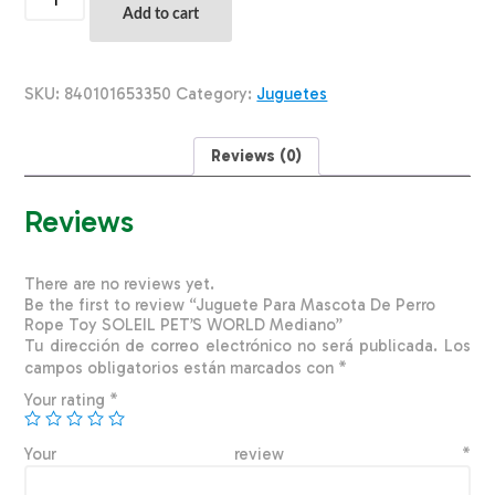
Para
Add to cart
Mascota
De
Perro
Rope
SKU:
840101653350
Category:
Juguetes
Toy
SOLEIL
PET'S
Reviews (0)
WORLD
Mediano
quantity
Reviews
There are no reviews yet.
Be the first to review “Juguete Para Mascota De Perro
Rope Toy SOLEIL PET’S WORLD Mediano”
Tu dirección de correo electrónico no será publicada.
Los
campos obligatorios están marcados con
*
Your rating
*
Your review
*