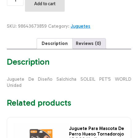
Para
Add to cart
Mascota
De
Diseño
Salchicha
SKU:
98643673859
Category:
Juguetes
SOLEIL
PET'S
WORLD
Description
Reviews (0)
Mediano
quantity
Description
Juguete De Diseño Salchicha SOLEIL PET’S WORLD
Unidad
Related products
Juguete Para Mascota De
Perro Hueso Tornadorojo