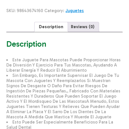
Con
Aro
SKU:
98643674160
Category:
Juguetes
SOLEIL
CHINA
Unidad
Description
Reviews (0)
quantity
Description
Este Juguete Para Mascotas Puede Proporcionar Horas
De Diversión Y Ejercicio Para Tus Mascotas, Ayudando A
Liberar Energía Y Reducir El Aburrimiento
Sin Embargo, Es Importante Supervisar El Juego De Tu
Mascota Con Juguetes Y Reemplazarlos Si Muestran
Signos De Desgaste O Daño Para Evitar Riesgos De
Ingestión De Piezas Pequeñas,, Fabricado Con Materiales
Resistentes Y Duraderos Que Pueden Soportar El Juego
Activo Y El Mordisqueo De Las MascotasA Menudo, Estos
Juguetes Tienen Texturas Y Relieves Que Pueden Ayudar
A Eliminar La Placa Y El Sarro De Los Dientes De La
Mascota A Medida Que Mastica Y Muerde El Juguete
Esto Puede Ser Especialmente Beneficioso Para La
Salud Dental