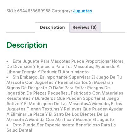
Para
Perro
SKU:
6944633669958
Category:
Juguetes
SOLEIL
CHINA
Unidad
Description
Reviews (0)
quantity
Description
Este Juguete Para Mascotas Puede Proporcionar Horas
De Diversión Y Ejercicio Para Tus Mascotas, Ayudando A
Liberar Energía Y Reducir El Aburrimiento
Sin Embargo, Es Importante Supervisar El Juego De Tu
Mascota Con Juguetes Y Reemplazarlos Si Muestran
Signos De Desgaste O Daño Para Evitar Riesgos De
Ingestión De Piezas Pequeñas,, Fabricado Con Materiales
Resistentes Y Duraderos Que Pueden Soportar El Juego
Activo Y El Mordisqueo De Las MascotasA Menudo, Estos
Juguetes Tienen Texturas Y Relieves Que Pueden Ayudar
A Eliminar La Placa Y El Sarro De Los Dientes De La
Mascota A Medida Que Mastica Y Muerde El Juguete
Esto Puede Ser Especialmente Beneficioso Para La
Salud Dental