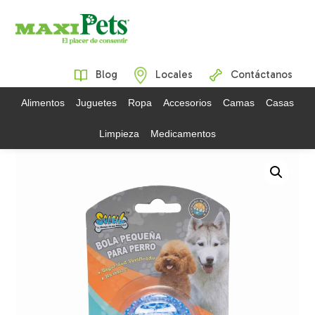
Blog
Locales
Contáctanos
Alimentos
Juguetes
Ropa
Accesorios
Camas
Casas
Limpieza
Medicamentos