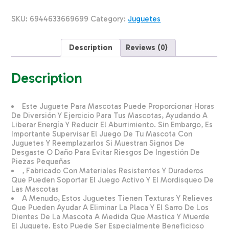
Grande
Reflectiva
SKU:
6944633669699
Category:
Juguetes
SOLEIL
CHINA
Unidad
Description
Reviews (0)
quantity
Description
Este Juguete Para Mascotas Puede Proporcionar Horas
De Diversión Y Ejercicio Para Tus Mascotas, Ayudando A
Liberar Energía Y Reducir El Aburrimiento. Sin Embargo, Es
Importante Supervisar El Juego De Tu Mascota Con
Juguetes Y Reemplazarlos Si Muestran Signos De
Desgaste O Daño Para Evitar Riesgos De Ingestión De
Piezas Pequeñas
, Fabricado Con Materiales Resistentes Y Duraderos
Que Pueden Soportar El Juego Activo Y El Mordisqueo De
Las Mascotas
A Menudo, Estos Juguetes Tienen Texturas Y Relieves
Que Pueden Ayudar A Eliminar La Placa Y El Sarro De Los
Dientes De La Mascota A Medida Que Mastica Y Muerde
El Juguete. Esto Puede Ser Especialmente Beneficioso