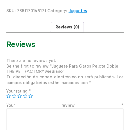
Doble
THE
SKU:
7861170146171
Category:
Juguetes
PET
FACTORY
Mediano
Reviews (0)
quantity
Reviews
There are no reviews yet.
Be the first to review “Juguete Para Gatos Pelota Doble
THE PET FACTORY Mediano”
Tu dirección de correo electrónico no será publicada.
Los
campos obligatorios están marcados con
*
Your rating
*
Your review
*