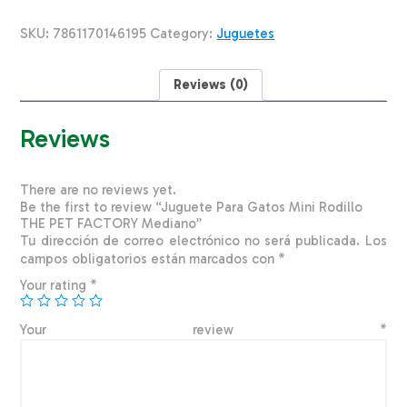
Rodillo
THE
SKU:
7861170146195
Category:
Juguetes
PET
FACTORY
Mediano
Reviews (0)
quantity
Reviews
There are no reviews yet.
Be the first to review “Juguete Para Gatos Mini Rodillo
THE PET FACTORY Mediano”
Tu dirección de correo electrónico no será publicada.
Los
campos obligatorios están marcados con
*
Your rating
*
Your review
*