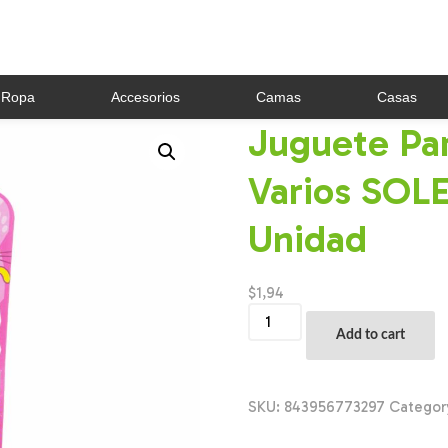
Ropa
Accesorios
Camas
Casas
Juguete Pa
Varios SOL
Unidad
$
1,94
Juguete
Para
Add to cart
Gatos
Con
Diseño
Varios
SKU:
843956773297
Categor
SOLEIL
PET'S