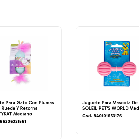
te Para Gato Con Plumas
Juguete Para Mascota De
o Rueda Y Retorna
SOLEIL PET’S WORLD Med
YKAT Mediano
Cod. 840101653176
786306321581