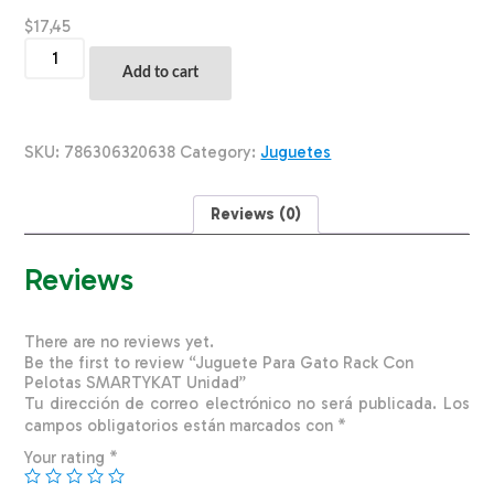
$
17,45
Juguete
Para
Add to cart
Gato
Rack
Con
Pelotas
SKU:
786306320638
Category:
Juguetes
SMARTYKAT
Unidad
quantity
Reviews (0)
Reviews
There are no reviews yet.
Be the first to review “Juguete Para Gato Rack Con
Pelotas SMARTYKAT Unidad”
Tu dirección de correo electrónico no será publicada.
Los
campos obligatorios están marcados con
*
Your rating
*