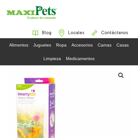
Blog
Locales
Contáctanos
Alimentos
Juguetes
Ropa
Accesorios
Camas
Casas
Limpieza
Medicamentos