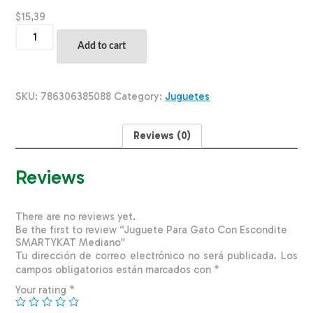
$
15,39
Juguete
Para
Add to cart
Gato
Con
Escondite
SMARTYKAT
SKU:
786306385088
Category:
Juguetes
Mediano
quantity
Reviews (0)
Reviews
There are no reviews yet.
Be the first to review “Juguete Para Gato Con Escondite
SMARTYKAT Mediano”
Tu dirección de correo electrónico no será publicada.
Los
campos obligatorios están marcados con
*
Your rating
*