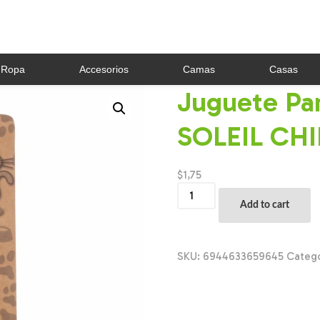
Ropa
Accesorios
Camas
Casas
Juguete Pa
SOLEIL CHI
$
1,75
Juguete
Para
Add to cart
Gato
Catnip
Ratón
SOLEIL
SKU:
6944633659645
Categ
CHINA
Unidad
quantity