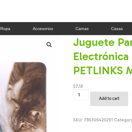
Ropa
Accesorios
Camas
Casas
Juguete Par
Electrónica
PETLINKS 
$
7,18
Juguete
Para
Add to cart
Gato
Bola
Electrónica
Movimiento
SKU:
786306420291
Categor
Al
Toque