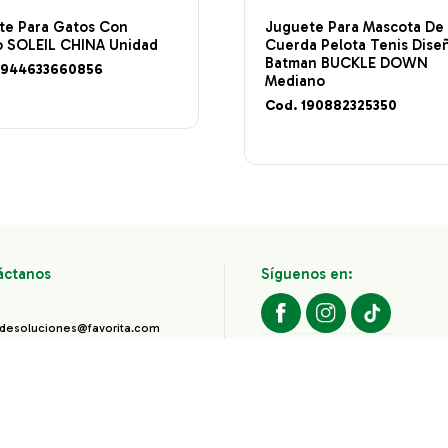
te Para Gatos Con
Juguete Para Mascota De
o SOLEIL CHINA Unidad
Cuerda Pelota Tenis Dise
Batman BUCKLE DOWN
6944633660856
Mediano
Cod. 190882325350
áctanos
Síguenos en:
desoluciones@favorita.com
800 favorita (787376)
Todos los derechos reservados
Corporación Favorita.