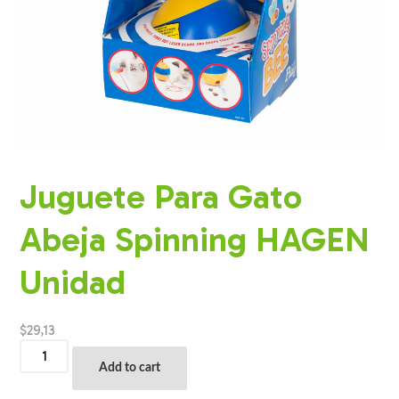
Juguete Para Gato
Abeja Spinning HAGEN
Unidad
$
29,13
Juguete
Para
Add to cart
Gato
Abeja