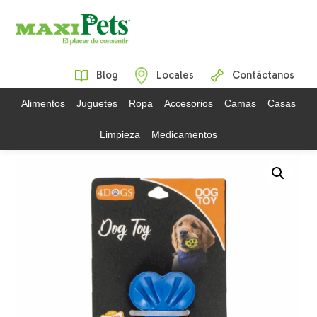
Blog
Locales
Contáctanos
Alimentos
Juguetes
Ropa
Accesorios
Camas
Casas
Limpieza
Medicamentos