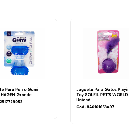
te Para Perro Gumi
Juguete Para Gatos Playi
 HAGEN Grande
Toy SOLEIL PET’S WORLD
Unidad
22517729052
Cod. 840101653497