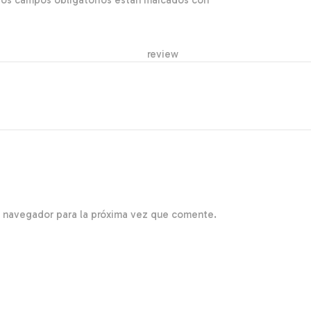
Los campos obligatorios están marcados con
*
r re
e navegador para la próxima vez que comente.