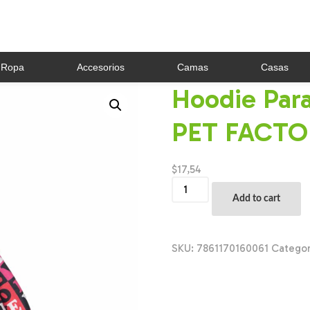
Ropa
Accesorios
Camas
Casas
Hoodie Par
PET FACTO
$
17,54
Hoodie
Para
Add to cart
Perro
Love
Mix
THE
SKU:
7861170160061
Catego
PET
FACTORY
M
quantity