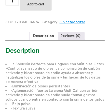
Gatera
Add to cart
Con
Menta
HAPPY
28,35
SKU:
7703681046741
Category:
Sin categorizar
G
quantity
Description
Reviews (0)
Description
La Solución Perfecta para Hogares con Múltiples Gatos
-Control avanzado de olores: La combinación de carbón
activado y bicarbonato de sodio ayuda a absorber y
neutralizar los olores de la orina y las heces de los gatos
de manera efectiva
-Eliminación de olores persistentes
-Aglomeración fuerte: La arena MultiCat con carbón
activado y bicarbonato de sodio suele formar grumos
sólidos cuando entra en contacto con la orina de los gatos
-Bajo polvo
-Textura suave