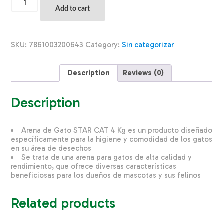
Dental
Add to cart
Plus
Para
Mascota
ORLY
SKU:
7861003200643
Category:
Sin categorizar
50
G
quantity
Description
Reviews (0)
Description
Arena de Gato STAR CAT 4 Kg es un producto diseñado
específicamente para la higiene y comodidad de los gatos
en su área de desechos
Se trata de una arena para gatos de alta calidad y
rendimiento, que ofrece diversas características
beneficiosas para los dueños de mascotas y sus felinos
Related products