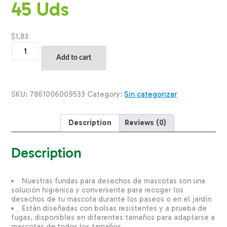
45 Uds
$
1,83
Funda
De
Add to cart
Recolección
Para
Desechos
De
SKU:
7861006009533
Category:
Sin categorizar
Mascotas
ESTRELLA
X
Description
Reviews (0)
45
Uds
quantity
Description
Nuestras fundas para desechos de mascotas son una
solución higiénica y conveniente para recoger los
desechos de tu mascota durante los paseos o en el jardín
Están diseñadas con bolsas resistentes y a prueba de
fugas, disponibles en diferentes tamaños para adaptarse a
mascotas de todos los tamaños