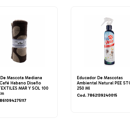
a De Mascota Mediana
Educador De Mascotas
 Café Habano Diseño
Ambiental Natural PEE S
TEXTILES MAR Y SOL 100
250 Ml
Cm
Cod. 7862139240015
7861094275117