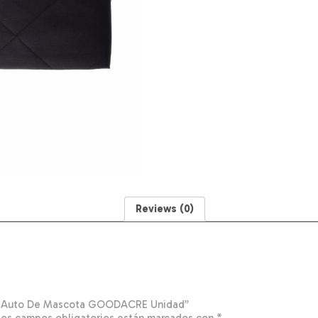
GOODACRE
Unidad
quantity
Reviews (0)
Para Auto De Mascota GOODACRE Unidad”