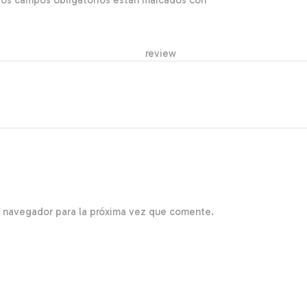
Los campos obligatorios están marcados con
*
r re
e navegador para la próxima vez que comente.