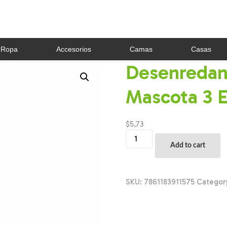
Ropa
Accesorios
Camas
Casas
Desenredan
Mascota 3 
$
5,73
Desenredante
De
Add to cart
Pelo
Para
Mascota
3
SKU:
7861183911575
Categor
En
1
BETOVEN
Unidad
quantity