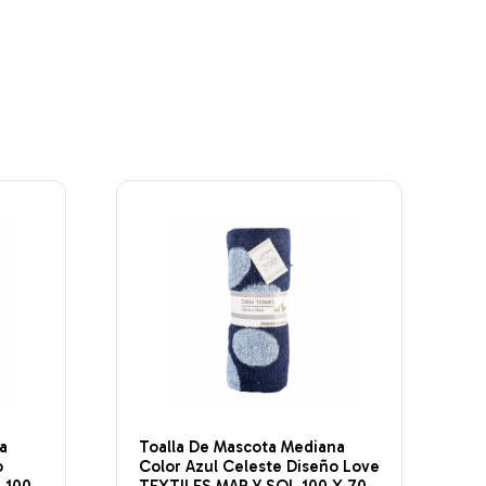
a
Toalla De Mascota Mediana
o
Color Azul Celeste Diseño Love
 100
TEXTILES MAR Y SOL 100 X 70