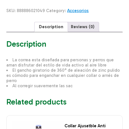
Roja
DOCO
SKU:
888886021049
Category:
Accesorios
Talla
Mediano
quantity
Description
Reviews (0)
Description
La correa esta diseñada para personas y perros que
aman disfrutar del estilo de vida activo al aire libre
El gancho giratorio de 360° de aleación de zinc pulido
es cómodo para enganchar en cualquier collar o arnés de
perro
Al corregir suavemente las sac
Related products
Collar Ajusatble Anti