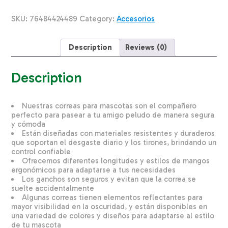
WOLFGANG
5/8"X4
SKU:
76484424489
Category:
Accesorios
quantity
Description
Reviews (0)
Description
Nuestras correas para mascotas son el compañero
perfecto para pasear a tu amigo peludo de manera segura
y cómoda
Están diseñadas con materiales resistentes y duraderos
que soportan el desgaste diario y los tirones, brindando un
control confiable
Ofrecemos diferentes longitudes y estilos de mangos
ergonómicos para adaptarse a tus necesidades
Los ganchos son seguros y evitan que la correa se
suelte accidentalmente
Algunas correas tienen elementos reflectantes para
mayor visibilidad en la oscuridad, y están disponibles en
una variedad de colores y diseños para adaptarse al estilo
de tu mascota