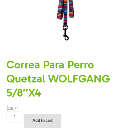
Correa Para Perro
Quetzal WOLFGANG
5/8″X4
$
28,74
Correa
Para
Add to cart
Perro
Quetzal