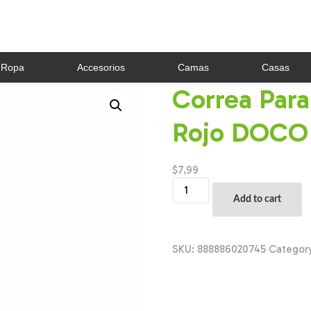
Ropa
Accesorios
Camas
Casas
Correa Para
Rojo DOCO 
$
7,99
Correa
Para
Add to cart
Perro
De
4
Pulgadas
SKU:
888886020745
Categor
Rojo
DOCO
Naranja
quantity