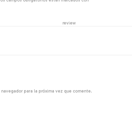
Los campos obligatorios están marcados con
*
r re
e navegador para la próxima vez que comente.