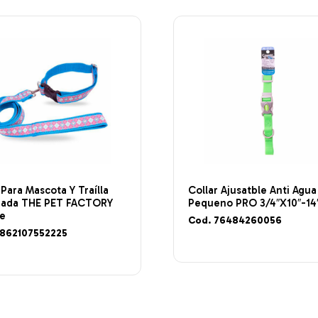
 Para Mascota Y Traílla
Collar Ajusatble Anti Agua
hada THE PET FACTORY
Pequeno PRO 3/4″X10″-14
e
Cod. 76484260056
7862107552225