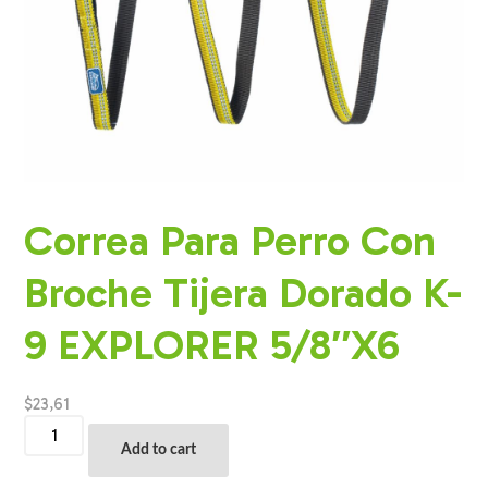
Correa Para Perro Con
Broche Tijera Dorado K-
9 EXPLORER 5/8″X6
$
23,61
Correa
Para
Add to cart
Perro
Con