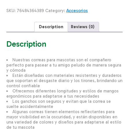
Broche
Tijera
SKU:
76484364389
Category:
Accesorios
Dorado
K-
9
Description
Reviews (0)
EXPLORER
5/8"X6
quantity
Description
Nuestras correas para mascotas son el compañero
perfecto para pasear a tu amigo peludo de manera segura
y cómoda
Están diseñadas con materiales resistentes y duraderos
que soportan el desgaste diario y los tirones, brindando un
control confiable
Ofrecemos diferentes longitudes y estilos de mangos
ergonómicos para adaptarse a tus necesidades
Los ganchos son seguros y evitan que la correa se
suelte accidentalmente
Algunas correas tienen elementos reflectantes para
mayor visibilidad en la oscuridad, y están disponibles en
una variedad de colores y diseños para adaptarse al estilo
de tu mascota