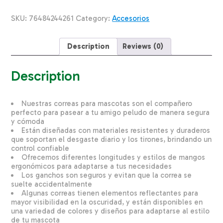
Coronas
Reales
SKU:
76484244261
Category:
Accesorios
ACCENT
1"X6
quantity
Description
Reviews (0)
Description
Nuestras correas para mascotas son el compañero
perfecto para pasear a tu amigo peludo de manera segura
y cómoda
Están diseñadas con materiales resistentes y duraderos
que soportan el desgaste diario y los tirones, brindando un
control confiable
Ofrecemos diferentes longitudes y estilos de mangos
ergonómicos para adaptarse a tus necesidades
Los ganchos son seguros y evitan que la correa se
suelte accidentalmente
Algunas correas tienen elementos reflectantes para
mayor visibilidad en la oscuridad, y están disponibles en
una variedad de colores y diseños para adaptarse al estilo
de tu mascota