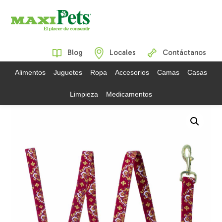
Blog
Locales
Contáctanos
Alimentos
Juguetes
Ropa
Accesorios
Camas
Casas
Limpieza
Medicamentos