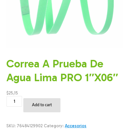
Correa A Prueba De
Agua Lima PRO 1″X06″
$
25,15
Correa
A
Add to cart
Prueba
De
Agua
Lima
SKU:
76484129902
Category:
Accesorios