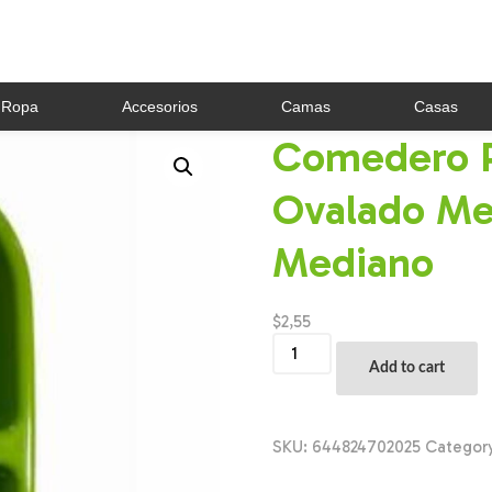
Ropa
Accesorios
Camas
Casas
Comedero P
Ovalado Me
Mediano
$
2,55
Comedero
Para
Add to cart
Mascotas
Ovalado
Mediano
PRIME
SKU:
644824702025
Categor
PET
Mediano